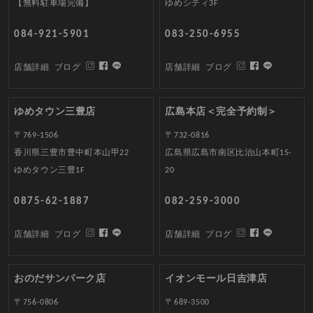
【無料駐車場完備】
ゆめシティ3F
084-921-5901
083-250-6955
店舗詳細
ブログ
店舗詳細
ブログ
ゆめタウン三豊店
広島本店＜完全予約制＞
〒769-1506
〒732-0816
香川県三豊市豊中町本山甲22
広島県広島市南区比治山本町15-
ゆめタウン三豊1F
20
0875-62-1887
082-259-3000
店舗詳細
ブログ
店舗詳細
ブログ
おのだサンパーク店
イオンモール日吉津店
〒756-0806
〒689-3500