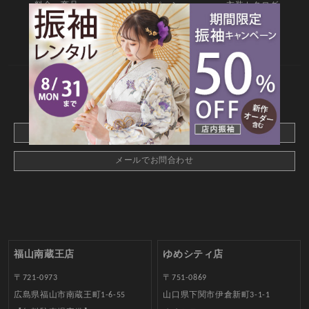
料金・商品
キャンペーン
衣装カタログ
店舗情報
よくあるご質問
お問合せ
web撮影予約
CONTACT
webでご予約はこちら
メールでお問合わせ
福山南蔵王店
ゆめシティ店
〒721-0973
〒751-0869
広島県福山市南蔵王町1-6-55
山口県下関市伊倉新町3-1-1