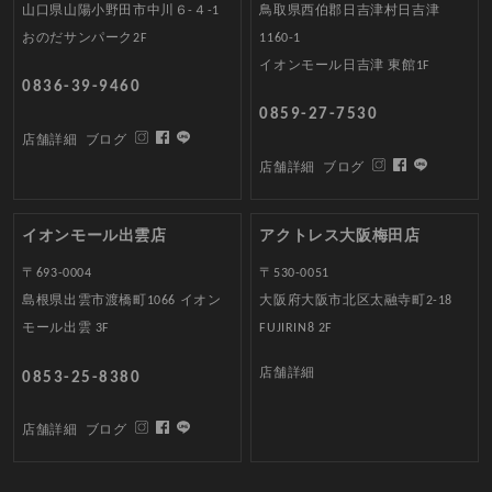
山口県山陽小野田市中川６-４-1
鳥取県西伯郡日吉津村日吉津
おのだサンパーク2F
1160-1
イオンモール日吉津 東館1F
0836-39-9460
0859-27-7530
店舗詳細
ブログ
店舗詳細
ブログ
イオンモール出雲店
アクトレス大阪梅田店
〒693-0004
〒530-0051
島根県出雲市渡橋町1066 イオン
大阪府大阪市北区太融寺町2-18
モール出雲 3F
FUJIRIN8 2F
店舗詳細
0853-25-8380
店舗詳細
ブログ