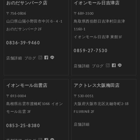
おのだサンパーク店
イオンモール日吉津店
〒756-0806
〒689-3500
山口県山陽小野田市中川６-４-1
鳥取県西伯郡日吉津村日吉津
おのだサンパーク2F
1160-1
イオンモール日吉津 東館1F
0836-39-9460
0859-27-7530
店舗詳細
ブログ
店舗詳細
ブログ
イオンモール出雲店
アクトレス大阪梅田店
〒693-0004
〒530-0051
島根県出雲市渡橋町1066 イオン
大阪府大阪市北区太融寺町2-18
モール出雲 3F
FUJIRIN8 2F
店舗詳細
0853-25-8380