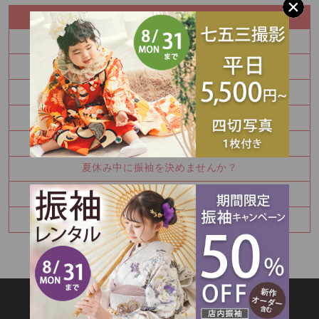
RECENT ENTRY
七五三
100日祝い撮影もできます♪
振袖を決めるなら今！
秋の参拝をお考えなら前撮り！
かわいい金太郎さん
夏休み中に振袖を決めませんか？
お宮参り・百日祝いはご家族撮影もおすすめです
七五三8月キャンペーン✨