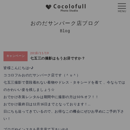
おのだサンパーク店ブログ
Blog
2018/11/19
キャンペーン
七五三の撮影はもうお済ですか？
皆様こんにちは~♪
ココロフルおのだサンパーク店です（＾ｕ＾）
七五三撮影で普段着れない着物やドレス・タキシードを着て 、今ならでは
のかわいい姿を残しましょう☆
おでかけ衣装レンタルは期間中に撮影の方は50％オフ！！
おでかけ最終日は12月16日までとなっております！
…
日にちも迫ってきているので、お得なこの機会にぜひお早めにご予約下さ
い！
ブログやインスタも是非見て下さいね♪