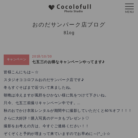
おのだサンパーク店ブログ
Blog
2018/10/30
キャンペーン
七五三のお得なキャンペーンやってます♪
皆様こんにちは～☆
スタジオココロフルおのだサンパーク店です♪
冬もすぐそばまで近づいて来ましたね。
朝晩は冷えますが風邪をひかない様に気をつけて下さいね。
只今、七五三前撮りキャンペーン中です。
…
秋のおでかけ衣装レンタルが期間中に撮影していただくと60％オフ！！！
さらに大好評！購入写真のデータもプレゼント♡
撮影をお考えの方は、今すぐご連絡ください！！
ぞくぞくと予約が埋まって来ていますのでお早めに～(^_-)-☆