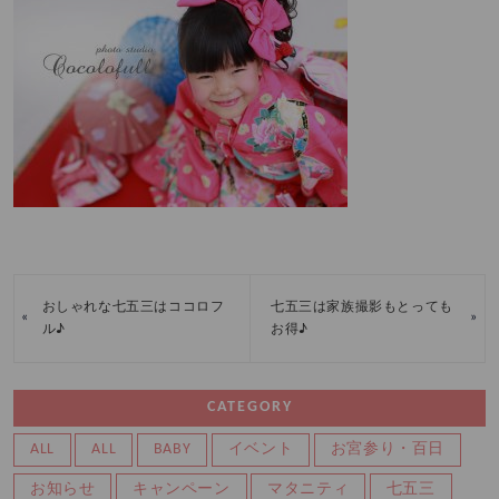
おしゃれな七五三はココロフ
七五三は家族撮影もとっても
«
»
ル♪
お得♪
CATEGORY
ALL
ALL
BABY
イベント
お宮参り・百日
お知らせ
キャンペーン
マタニティ
七五三