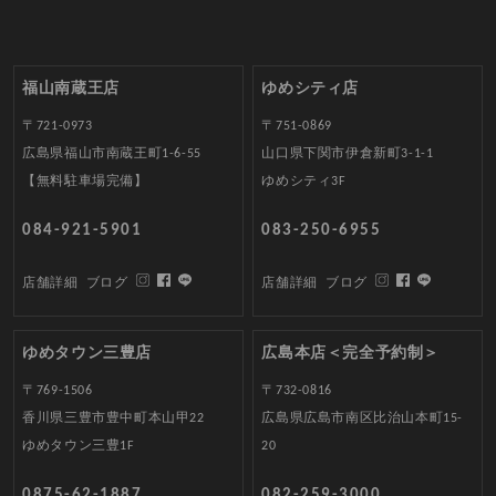
福山南蔵王店
ゆめシティ店
〒721-0973
〒751-0869
広島県福山市南蔵王町1-6-55
山口県下関市伊倉新町3-1-1
【無料駐車場完備】
ゆめシティ3F
084-921-5901
083-250-6955
店舗詳細
ブログ
店舗詳細
ブログ
ゆめタウン三豊店
広島本店＜完全予約制＞
〒769-1506
〒732-0816
香川県三豊市豊中町本山甲22
広島県広島市南区比治山本町15-
ゆめタウン三豊1F
20
0875-62-1887
082-259-3000