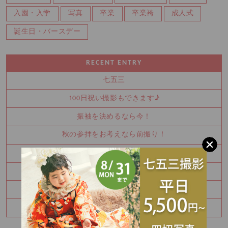
入園・入学
写真
卒業
卒業袴
成人式
誕生日・バースデー
RECENT ENTRY
七五三
100日祝い撮影もできます♪
振袖を決めるなら今！
秋の参拝をお考えなら前撮り！
かわいい金太郎さん
夏休み中に振袖を決めませんか？
お宮参り・百日祝いはご家族撮影もおすすめです
七五三8月キャンペーン✨