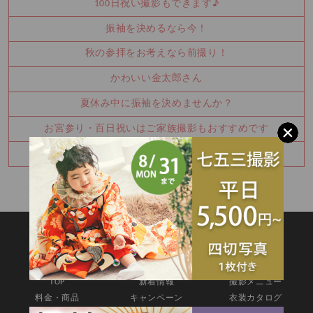
100日祝い撮影もできます♪
振袖を決めるなら今！
秋の参拝をお考えなら前撮り！
かわいい金太郎さん
夏休み中に振袖を決めませんか？
お宮参り・百日祝いはご家族撮影もおすすめです
七五三8月キャンペーン✨
SITEMAP
TOP
新着情報
撮影メニュー
料金・商品
キャンペーン
衣装カタログ