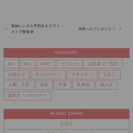
振袖レンタル予約会＆エヴァ
«
»
未来へのプレゼント♡
ストア開催🤩
CATEGORY
ALL
ALL
BABY
イベント
お宮参り・百日
お知らせ
キャンペーン
マタニティ
七五三
入園・入学
写真
卒業
卒業袴
成人式
誕生日・バースデー
RECENT ENTRY
七五三