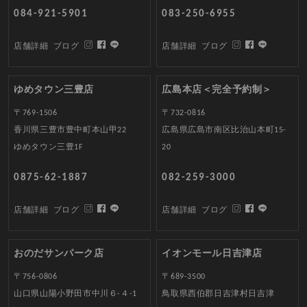
084-921-5901
083-250-6955
店舗詳細
ブログ
店舗詳細
ブログ
ゆめタウン三豊店
広島本店＜完全予約制＞
〒769-1506
〒732-0816
香川県三豊市豊中町本山甲22
広島県広島市南区比治山本町15-
ゆめタウン三豊1F
20
0875-62-1887
082-259-3000
店舗詳細
ブログ
店舗詳細
ブログ
おのだサンパーク店
イオンモール日吉津店
〒756-0806
〒689-3500
山口県山陽小野田市中川６-４-1
鳥取県西伯郡日吉津村日吉津