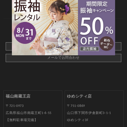
店舗情報
よくあるご質問
お問合せ
web撮影予約
CONTACT
webでご予約はこちら
メールでお問合わせ
福山南蔵王店
ゆめシティ店
〒721-0973
〒751-0869
広島県福山市南蔵王町1-6-55
山口県下関市伊倉新町3-1-1
【無料駐車場完備】
ゆめシティ3F