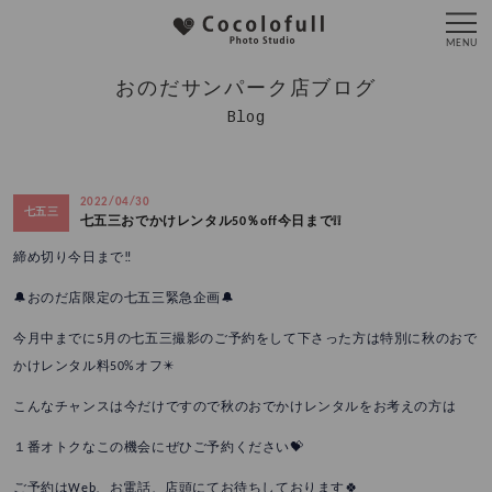
おのだサンパーク店ブログ
Blog
2022/04/30
七五三
七五三おでかけレンタル50％off今日まで❕❕
締め切り今日まで‼️
🔔おのだ店限定の七五三緊急企画🔔
今月中までに5月の七五三撮影のご予約をして下さった方は特別に秋のおで
かけレンタル料50%オフ✴️
こんなチャンスは今だけですので秋のおでかけレンタルをお考えの方は
１番オトクなこの機会にぜひご予約ください💝
ご予約はWeb、お電話、店頭にてお待ちしております🍀