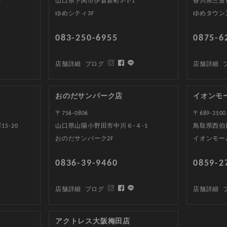
5
山口県下関市伊倉新町3-1-1
香川県三豊
ゆめシティ3F
ゆめタウン
083-250-6955
0875-6
店舗詳細
ブログ
店舗詳細
おのだサンパーク店
イオンモ
〒756-0806
〒689-3500
5-20
山口県山陽小野田市中川６-４-1
鳥取県西伯郡
おのだサンパーク2F
イオンモー
0836-39-9460
0859-2
店舗詳細
ブログ
店舗詳細
アクトレス大阪梅田店