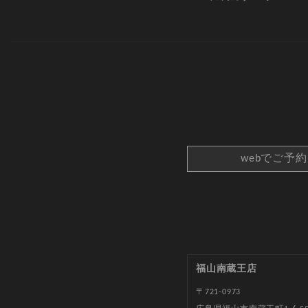
webでご予
福山南蔵王店
〒721-0973