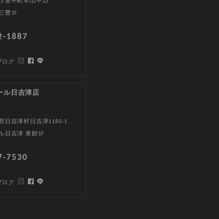
市豊中町本山甲22
三豊1F
2-1887
ブログ
ール日吉津店
日吉津村日吉津1160-1
ル日吉津 東館1F
7-7530
ブログ