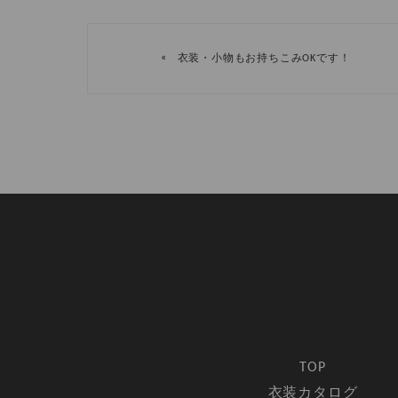
«
衣装・小物もお持ちこみOKです！
TOP
衣装カタログ