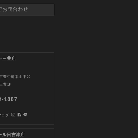
でお問合わせ
ン三豊店
市豊中町本山甲22
三豊1F
2-1887
ブログ
ール日吉津店