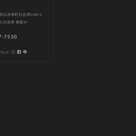
日吉津村日吉津1160-1
ル日吉津 東館1F
7-7530
ブログ