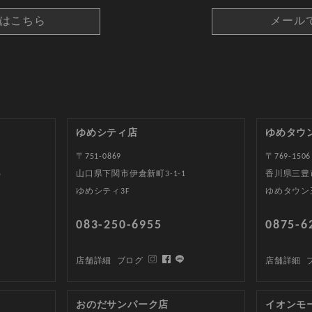
約はこちら
メール
ゆめシティ店
ゆめタウ
〒751-0869
〒769-1506
5
山口県下関市伊倉新町3-1-1
香川県三豊
ゆめシティ3F
ゆめタウン
083-250-6955
0875-6
店舗詳細
ブログ
店舗詳細
おのだサンパーク店
イオンモ