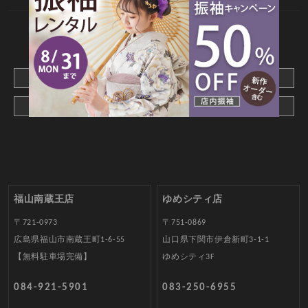
CONTACT
webでご予約はこちら
メールでお問合わせ
福山南蔵王店
ゆめシティ店
〒721-0973
〒751-0869
広島県福山市南蔵王町1-6-55
山口県下関市伊倉新町3-1-1
【無料駐車場完備】
ゆめシティ3F
084-921-5901
083-250-6955