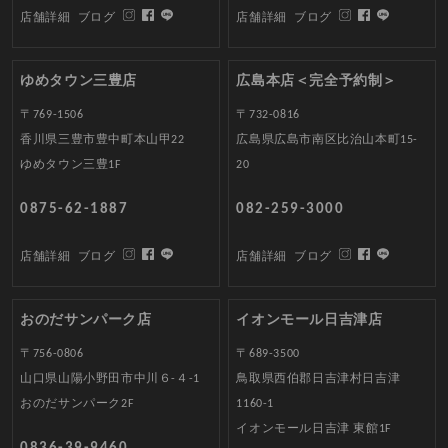
店舗詳細
ブログ
店舗詳細
ブログ
ゆめタウン三豊店
広島本店＜完全予約制＞
〒769-1506
〒732-0816
香川県三豊市豊中町本山甲22
広島県広島市南区比治山本町15-
ゆめタウン三豊1F
20
0875-62-1887
082-259-3000
店舗詳細
ブログ
店舗詳細
ブログ
おのだサンパーク店
イオンモール日吉津店
〒756-0806
〒689-3500
山口県山陽小野田市中川６-４-1
鳥取県西伯郡日吉津村日吉津
おのだサンパーク2F
1160-1
イオンモール日吉津 東館1F