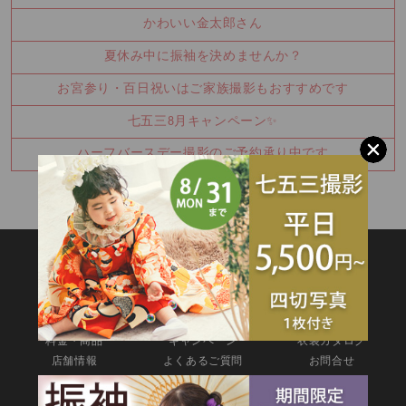
かわいい金太郎さん
夏休み中に振袖を決めませんか？
お宮参り・百日祝いはご家族撮影もおすすめです
七五三8月キャンペーン✨
ハーフバースデー撮影のご予約承り中です
SITEMAP
TOP
新着情報
撮影メニュー
料金・商品
キャンペーン
衣装カタログ
店舗情報
よくあるご質問
お問合せ
web撮影予約