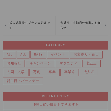
成人式前撮りプラン大好評で
大盛況！振袖店外催事のお知
«
»
す
らせ
CATEGORY
ALL
ALL
BABY
イベント
お宮参り・百日
お知らせ
キャンペーン
マタニティ
七五三
入園・入学
写真
卒業
卒業袴
成人式
誕生日・バースデー
RECENT ENTRY
100日祝い撮影もできます♪