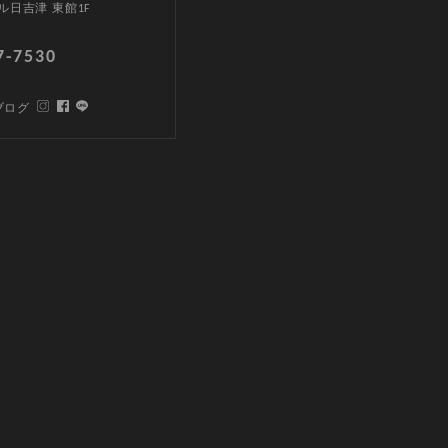
ル日吉津 東館1F
7-7530
ブログ