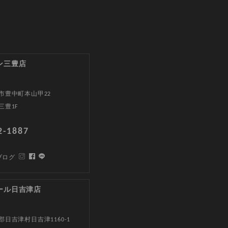
ン三豊店
市豊中町本山甲22
三豊1F
2-1887
ブログ
ール日吉津店
日吉津村日吉津1160-1