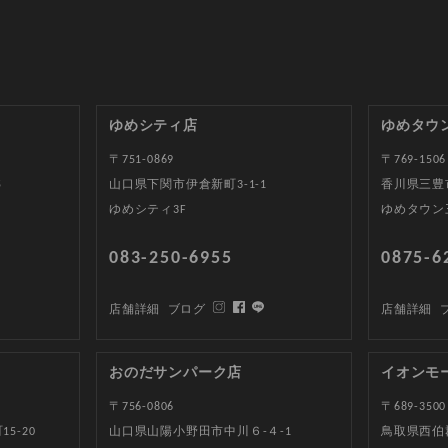
ゆめシティ店
ゆめタウ
〒751-0869
〒769-1506
5
山口県下関市伊倉新町3-1-1
香川県三豊
ゆめシティ3F
ゆめタウン
083-250-6955
0875-6
店舗詳細
ブログ
店舗詳細
おのだサンパーク店
イオンモ
〒756-0806
〒689-3500
5-20
山口県山陽小野田市中川６-４-1
鳥取県西伯郡