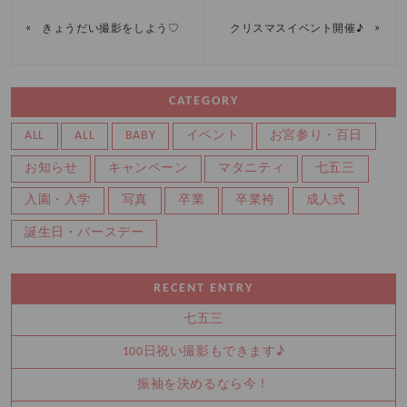
«
»
きょうだい撮影をしよう♡
クリスマスイベント開催♪
CATEGORY
ALL
ALL
BABY
イベント
お宮参り・百日
お知らせ
キャンペーン
マタニティ
七五三
入園・入学
写真
卒業
卒業袴
成人式
誕生日・バースデー
RECENT ENTRY
七五三
100日祝い撮影もできます♪
振袖を決めるなら今！