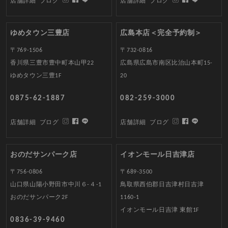
店舗詳細
ブログ
店舗詳細
ブログ
ゆめタウン三豊店
広島本店＜完全予約制＞
〒769-1506
〒732-0816
香川県三豊市豊中町本山甲22
広島県広島市南区比治山本町15-
ゆめタウン三豊1F
20
0875-62-1887
082-259-3000
店舗詳細
ブログ
店舗詳細
ブログ
おのだサンパーク店
イオンモール日吉津店
〒756-0806
〒689-3500
山口県山陽小野田市中川６-４-1
鳥取県西伯郡日吉津村日吉津
おのだサンパーク2F
1160-1
イオンモール日吉津 東館1F
0836-39-9460