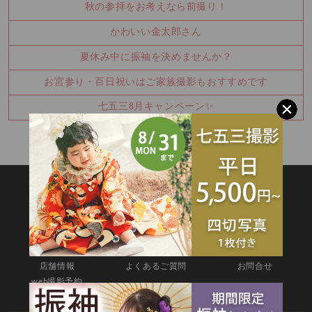
秋の参拝をお考えなら前撮り！
かわいい金太郎さん
夏休み中に振袖を決めませんか？
お宮参り・百日祝いはご家族撮影もおすすめです
七五三8月キャンペーン✨
SITEMAP
TOP
新着情報
撮影メニュー
料金・商品
キャンペーン
衣装カタログ
店舗情報
よくあるご質問
お問合せ
web撮影予約