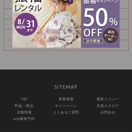
秋の参拝をお考えなら前撮り！
かわいい金太郎さん
夏休み中に振袖を決めませんか？
お宮参り・百日祝いはご家族撮影もおすすめです
七五三8月キャンペーン✨
SITEMAP
TOP
新着情報
撮影メニュー
料金・商品
キャンペーン
衣装カタログ
店舗情報
よくあるご質問
お問合せ
web撮影予約