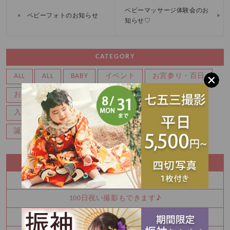
ベビーマッサージ体験会のお
«
»
ベビーフォトのお知らせ
知らせ♡
CATEGORY
ALL
ALL
BABY
イベント
お宮参り・百日
お知らせ
キャンペーン
マタニティ
七五三
入園・入学
写真
卒業
卒業袴
成人式
誕生日・バースデー
RECENT ENTRY
七五三
100日祝い撮影もできます♪
振袖を決めるなら今！