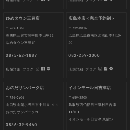
店舗詳細
ブログ
店舗詳細
ブログ
ゆめタウン三豊店
広島本店＜完全予約制＞
〒769-1506
〒732-0816
香川県三豊市豊中町本山甲22
広島県広島市南区比治山本町15-
ゆめタウン三豊1F
20
0875-62-1887
082-259-3000
店舗詳細
ブログ
店舗詳細
ブログ
おのだサンパーク店
イオンモール日吉津店
〒756-0806
〒689-3500
山口県山陽小野田市中川６-４-1
鳥取県西伯郡日吉津村日吉津
おのだサンパーク2F
1160-1
イオンモール日吉津 東館1F
0836-39-9460