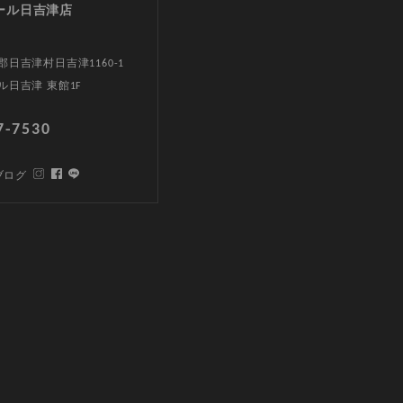
ール日吉津店
日吉津村日吉津1160-1
ル日吉津 東館1F
7-7530
ブログ