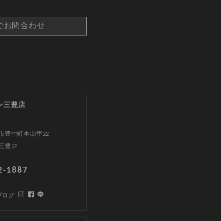
でお問合わせ
ン三豊店
市豊中町本山甲22
三豊1F
2-1887
ブログ