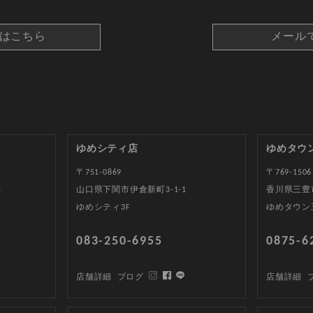
約はこちら
メール
ゆめシティ店
ゆめタウ
〒751-0869
〒769-1506
5
山口県下関市伊倉新町3-1-1
香川県三豊
ゆめシティ3F
ゆめタウン
083-250-6955
0875-6
店舗詳細
ブログ
店舗詳細