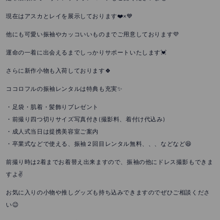
現在はアスカとレイを展示しております❤️×💙
他にも可愛い振袖やカッコいいものまでご用意しております💜
運命の一着に出会えるまでしっかりサポートいたします💓
さらに新作小物も入荷しております🍀
ココロフルの振袖レンタルは特典も充実✨
・足袋・肌着・髪飾りプレゼント
・前撮り四つ切りサイズ写真付き(撮影料、着付け代込み)
・成人式当日は提携美容室ご案内
・卒業式などで使える、振袖２回目レンタル無料、、、などなど😆
前撮り時は2着までお着替え出来ますので、振袖の他にドレス撮影もできま
すよ✌️
お気に入りの小物や推しグッズも持ち込みできますのでぜひご相談くださ
い😉