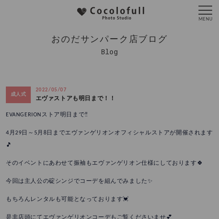
おのだサンパーク店ブログ
Blog
2022/05/07
成人式
エヴァストアも明日まで！！
EVANGERIONストア明日まで‼️
4月29日～5月8日までエヴァンゲリオンオフィシャルストアが開催されます
🎵
そのイベントにあわせて振袖もエヴァンゲリオン仕様にしております🍀
今回は主人公の碇シンジでコーデを組んでみました✨
もちろんレンタルも可能となっております💓
是非店頭にてエヴァンゲリオンコーデもご覧くださいませ💕