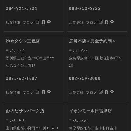
084-921-5901
083-250-6955
店舗詳細
ブログ
店舗詳細
ブログ
ゆめタウン三豊店
広島本店＜完全予約制＞
〒769-1506
〒732-0816
香川県三豊市豊中町本山甲22
広島県広島市南区比治山本町15-
ゆめタウン三豊1F
20
0875-62-1887
082-259-3000
店舗詳細
ブログ
店舗詳細
ブログ
おのだサンパーク店
イオンモール日吉津店
〒756-0806
〒689-3500
山口県山陽小野田市中川６-４-1
鳥取県西伯郡日吉津村日吉津