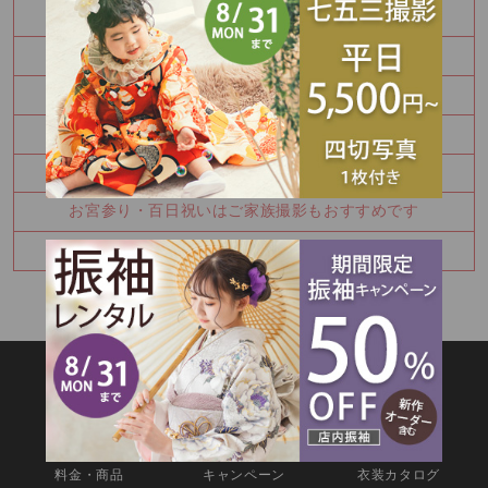
100日祝い撮影もできます♪
振袖を決めるなら今！
秋の参拝をお考えなら前撮り！
かわいい金太郎さん
夏休み中に振袖を決めませんか？
お宮参り・百日祝いはご家族撮影もおすすめです
七五三8月キャンペーン✨
SITEMAP
TOP
新着情報
撮影メニュー
料金・商品
キャンペーン
衣装カタログ