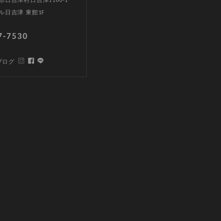
日吉津村日吉津1160-1
ル日吉津 東館1F
7-7530
ブログ