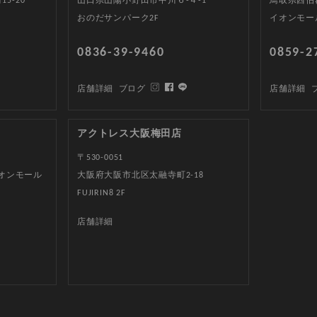
5-20
山口県山陽小野田市中川６-４-1
鳥取県西伯郡
おのだサンパーク2F
イオンモー
0836-39-9460
0859-2
店舗詳細
ブログ
店舗詳細
アクトレス大阪梅田店
〒530-0051
イオンモール
大阪府大阪市北区太融寺町2-18
FUJIRIN8 2F
店舗詳細