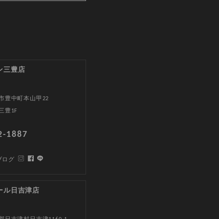
ン三豊店
市豊中町本山甲22
三豊1F
2-1887
ブログ
ール日吉津店