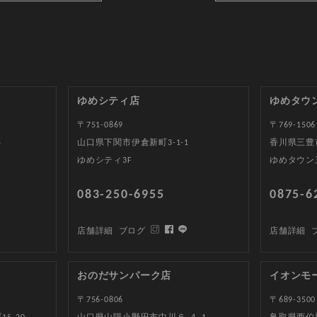
ゆめシティ店
ゆめタウ
〒751-0869
〒769-1506
5
山口県下関市伊倉新町3-1-1
香川県三豊
ゆめシティ3F
ゆめタウン
083-250-6955
0875-6
店舗詳細
ブログ
店舗詳細
おのだサンパーク店
イオンモ
〒756-0806
〒689-3500