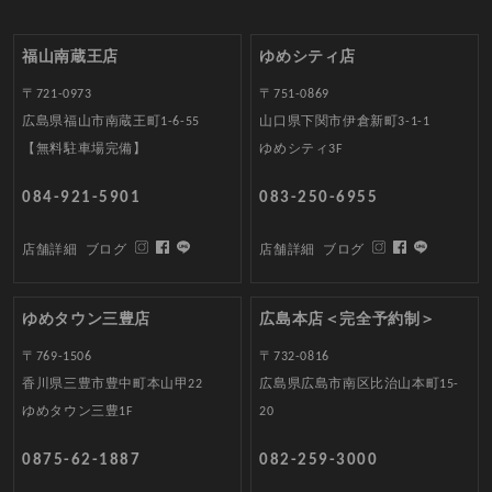
福山南蔵王店
ゆめシティ店
〒721-0973
〒751-0869
広島県福山市南蔵王町1-6-55
山口県下関市伊倉新町3-1-1
【無料駐車場完備】
ゆめシティ3F
084-921-5901
083-250-6955
店舗詳細
ブログ
店舗詳細
ブログ
ゆめタウン三豊店
広島本店＜完全予約制＞
〒769-1506
〒732-0816
香川県三豊市豊中町本山甲22
広島県広島市南区比治山本町15-
ゆめタウン三豊1F
20
0875-62-1887
082-259-3000