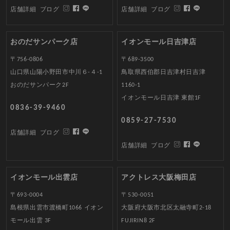
店舗詳細
ブログ
店舗詳細
ブログ
おのだサンパーク店
イオンモール日吉津店
〒756-0806
〒689-3500
山口県山陽小野田市中川６-４-1
鳥取県西伯郡日吉津村日吉津
おのだサンパーク2F
1160-1
イオンモール日吉津 東館1F
0836-39-9460
0859-27-7530
店舗詳細
ブログ
店舗詳細
ブログ
イオンモール出雲店
アクトレス大阪梅田店
〒693-0004
〒530-0051
島根県出雲市渡橋町1066 イオン
大阪府大阪市北区太融寺町2-18
モール出雲 3F
FUJIRIN8 2F