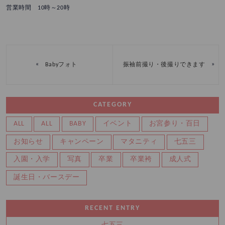
営業時間 10時～20時
«
»
Babyフォト
振袖前撮り・後撮りできます
CATEGORY
ALL
ALL
BABY
イベント
お宮参り・百日
お知らせ
キャンペーン
マタニティ
七五三
入園・入学
写真
卒業
卒業袴
成人式
誕生日・バースデー
RECENT ENTRY