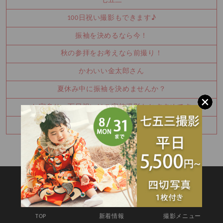
七五三
100日祝い撮影もできます♪
振袖を決めるなら今！
秋の参拝をお考えなら前撮り！
かわいい金太郎さん
夏休み中に振袖を決めませんか？
お宮参り・百日祝いはご家族撮影もおすすめです
七五三8月キャンペーン✨
SITEMAP
TOP
新着情報
撮影メニュー