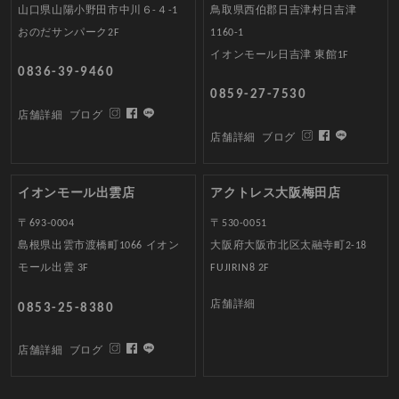
山口県山陽小野田市中川６-４-1
鳥取県西伯郡日吉津村日吉津
おのだサンパーク2F
1160-1
イオンモール日吉津 東館1F
0836-39-9460
0859-27-7530
店舗詳細
ブログ
店舗詳細
ブログ
イオンモール出雲店
アクトレス大阪梅田店
〒693-0004
〒530-0051
島根県出雲市渡橋町1066 イオン
大阪府大阪市北区太融寺町2-18
モール出雲 3F
FUJIRIN8 2F
店舗詳細
0853-25-8380
店舗詳細
ブログ