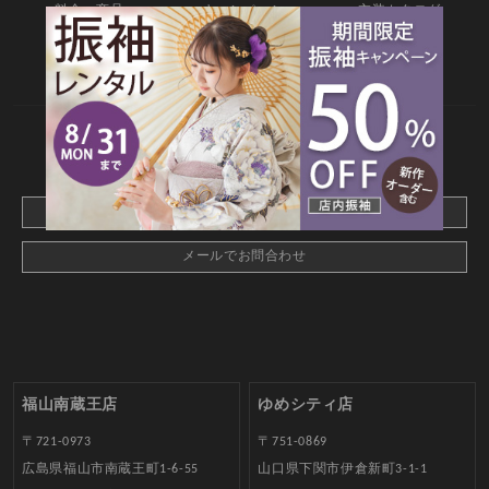
料金・商品
キャンペーン
衣装カタログ
店舗情報
よくあるご質問
お問合せ
web撮影予約
CONTACT
webでご予約はこちら
メールでお問合わせ
福山南蔵王店
ゆめシティ店
〒721-0973
〒751-0869
広島県福山市南蔵王町1-6-55
山口県下関市伊倉新町3-1-1