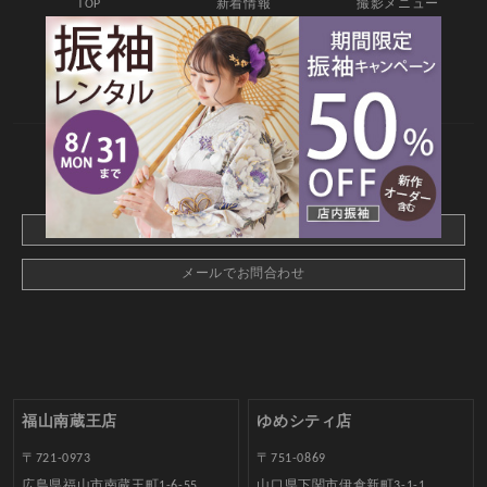
TOP
新着情報
撮影メニュー
料金・商品
キャンペーン
衣装カタログ
店舗情報
よくあるご質問
お問合せ
web撮影予約
CONTACT
webでご予約はこちら
メールでお問合わせ
福山南蔵王店
ゆめシティ店
〒721-0973
〒751-0869
広島県福山市南蔵王町1-6-55
山口県下関市伊倉新町3-1-1