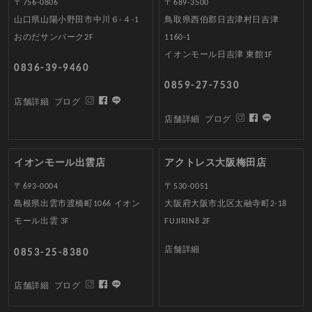
〒756-0806
〒689-3500
山口県山陽小野田市中川６-４-1
鳥取県西伯郡日吉津村日吉津
おのだサンパーク2F
1160-1
イオンモール日吉津 東館1F
0836-39-9460
0859-27-7530
店舗詳細
ブログ
店舗詳細
ブログ
イオンモール出雲店
アクトレス大阪梅田店
〒693-0004
〒530-0051
島根県出雲市渡橋町1066 イオン
大阪府大阪市北区太融寺町2-18
モール出雲 3F
FUJIRIN8 2F
店舗詳細
0853-25-8380
店舗詳細
ブログ