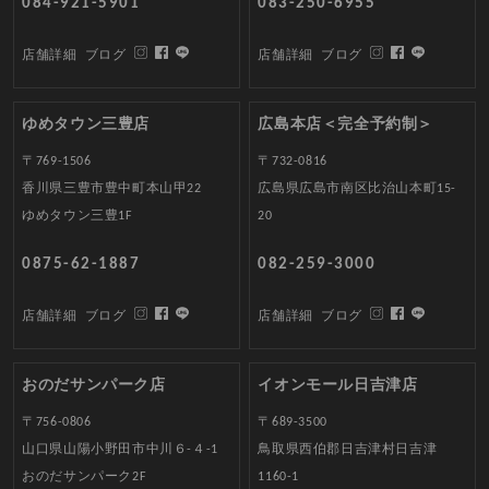
084-921-5901
083-250-6955
店舗詳細
ブログ
店舗詳細
ブログ
ゆめタウン三豊店
広島本店＜完全予約制＞
〒769-1506
〒732-0816
香川県三豊市豊中町本山甲22
広島県広島市南区比治山本町15-
ゆめタウン三豊1F
20
0875-62-1887
082-259-3000
店舗詳細
ブログ
店舗詳細
ブログ
おのだサンパーク店
イオンモール日吉津店
〒756-0806
〒689-3500
山口県山陽小野田市中川６-４-1
鳥取県西伯郡日吉津村日吉津
おのだサンパーク2F
1160-1