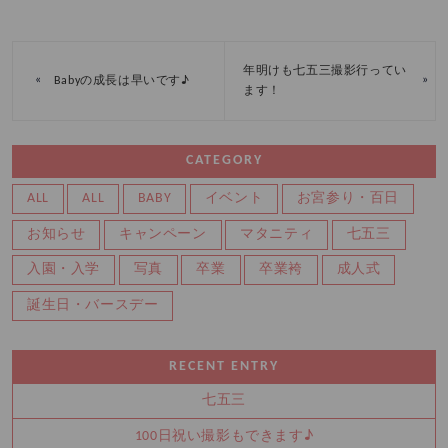
年明けも七五三撮影行ってい
«
»
Babyの成長は早いです♪
ます！
CATEGORY
ALL
ALL
BABY
イベント
お宮参り・百日
お知らせ
キャンペーン
マタニティ
七五三
入園・入学
写真
卒業
卒業袴
成人式
誕生日・バースデー
RECENT ENTRY
七五三
100日祝い撮影もできます♪