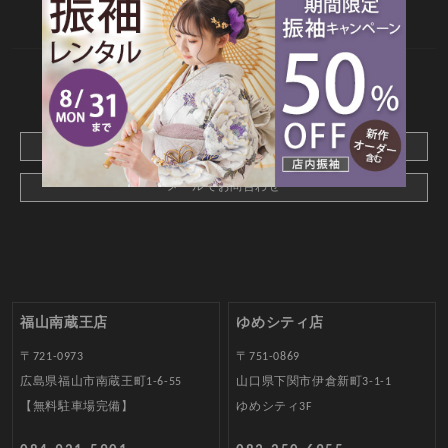
web撮影予約
CONTACT
webでご予約はこちら
メールでお問合わせ
福山南蔵王店
ゆめシティ店
〒721-0973
〒751-0869
広島県福山市南蔵王町1-6-55
山口県下関市伊倉新町3-1-1
【無料駐車場完備】
ゆめシティ3F