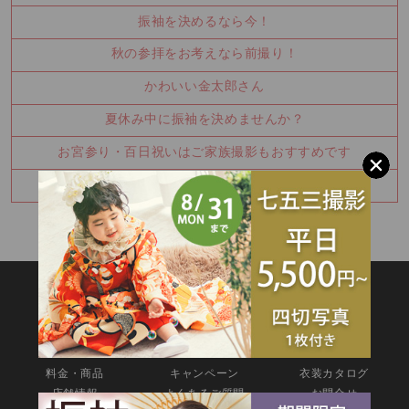
振袖を決めるなら今！
秋の参拝をお考えなら前撮り！
かわいい金太郎さん
夏休み中に振袖を決めませんか？
お宮参り・百日祝いはご家族撮影もおすすめです
七五三8月キャンペーン✨
SITEMAP
TOP
新着情報
撮影メニュー
料金・商品
キャンペーン
衣装カタログ
店舗情報
よくあるご質問
お問合せ