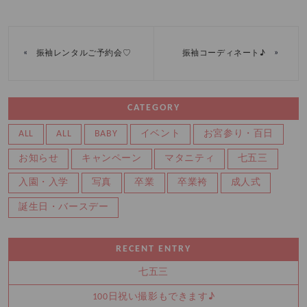
«
»
振袖レンタルご予約会♡
振袖コーディネート♪
CATEGORY
ALL
ALL
BABY
イベント
お宮参り・百日
お知らせ
キャンペーン
マタニティ
七五三
入園・入学
写真
卒業
卒業袴
成人式
誕生日・バースデー
RECENT ENTRY
七五三
100日祝い撮影もできます♪