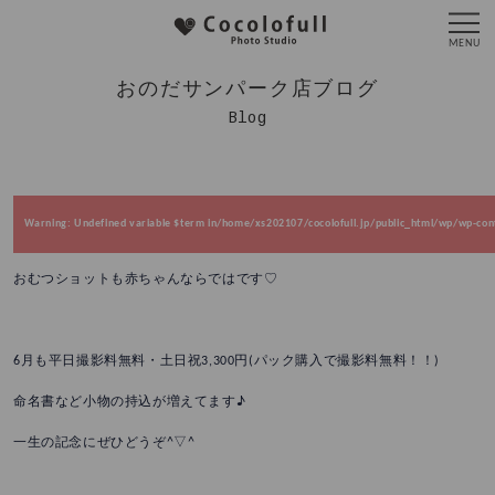
おのだサンパーク店ブログ
Blog
Warning
: Undefined variable $term in
/home/xs202107/cocolofull.jp/public_html/wp/wp-cont
おむつショットも赤ちゃんならではです♡
6月も平日撮影料無料・土日祝3,300円(パック購入で撮影料無料！！)
命名書など小物の持込が増えてます♪
一生の記念にぜひどうぞ^▽^