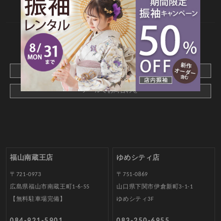
web撮影予約
CONTACT
webでご予約はこちら
メールでお問合わせ
福山南蔵王店
ゆめシティ店
〒721-0973
〒751-0869
広島県福山市南蔵王町1-6-55
山口県下関市伊倉新町3-1-1
【無料駐車場完備】
ゆめシティ3F