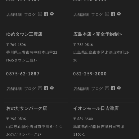
084-921-5901
083-250-6955
店舗詳細
ブログ
店舗詳細
ブログ
ゆめタウン三豊店
広島本店＜完全予約制＞
〒769-1506
〒732-0816
香川県三豊市豊中町本山甲22
広島県広島市南区比治山本町15-
ゆめタウン三豊1F
20
0875-62-1887
082-259-3000
店舗詳細
ブログ
店舗詳細
ブログ
おのだサンパーク店
イオンモール日吉津店
〒756-0806
〒689-3500
山口県山陽小野田市中川６-４-1
鳥取県西伯郡日吉津村日吉津
おのだサンパーク2F
1160-1