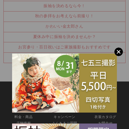
振袖を決めるなら今！
秋の参拝をお考えなら前撮り！
かわいい金太郎さん
夏休み中に振袖を決めませんか？
お宮参り・百日祝いはご家族撮影もおすすめです
七五三8月キャンペーン✨
SITEMAP
TOP
新着情報
撮影メニュー
料金・商品
キャンペーン
衣装カタログ
店舗情報
よくあるご質問
お問合せ