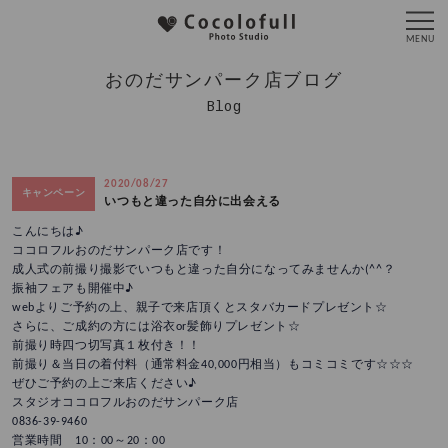
おのだサンパーク店ブログ
Blog
2020/08/27
キャンペーン
いつもと違った自分に出会える
こんにちは♪
ココロフルおのだサンパーク店です！
成人式の前撮り撮影でいつもと違った自分になってみませんか(^^？
振袖フェアも開催中♪
webよりご予約の上、親子で来店頂くとスタバカードプレゼント☆
さらに、ご成約の方には浴衣or髪飾りプレゼント☆
前撮り時四つ切写真１枚付き！！
前撮り＆当日の着付料（通常料金40,000円相当）もコミコミです☆☆☆
ぜひご予約の上ご来店ください♪
スタジオココロフルおのだサンパーク店
0836-39-9460
営業時間 10：00～20：00