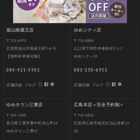
福山南蔵王店
ゆめシティ店
〒721-0973
〒751-0869
広島県福山市南蔵王町1-6-55
山口県下関市伊倉新町3-1-1
【無料駐車場完備】
ゆめシティ3F
084-921-5901
083-250-6955
店舗詳細
ブログ
店舗詳細
ブログ
ゆめタウン三豊店
広島本店＜完全予約制＞
〒769-1506
〒732-0816
香川県三豊市豊中町本山甲22
広島県広島市南区比治山本町15-
ゆめタウン三豊1F
20