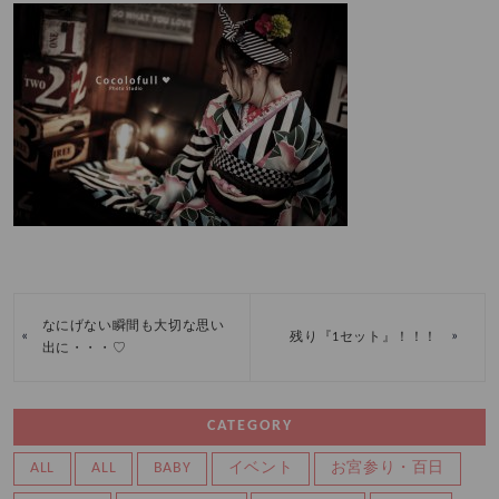
なにげない瞬間も大切な思い
«
»
残り『1セット』！！！
出に・・・♡
CATEGORY
ALL
ALL
BABY
イベント
お宮参り・百日