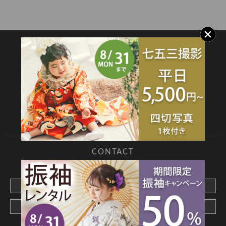
SITEMAP
TOP
新着情報
撮影メニュー
料金・商品
キャンペーン
衣装カタログ
店舗情報
よくあるご質問
お問合せ
web撮影予約
CONTACT
webでご予約はこちら
メールでお問合わせ