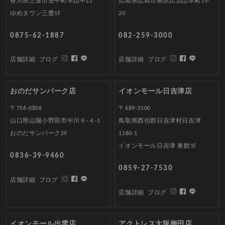
香川県三豊市豊中町本山甲22
広島県広島市南区比治山本町15-
ゆめタウン三豊1F
20
0875-62-1887
082-259-3000
店舗詳細
ブログ
店舗詳細
ブログ
おのだサンパーク店
イオンモール日吉津店
〒756-0806
〒689-3500
山口県山陽小野田市中川６-４-1
鳥取県西伯郡日吉津村日吉津
おのだサンパーク2F
1160-1
イオンモール日吉津 東館1F
0836-39-9460
0859-27-7530
店舗詳細
ブログ
店舗詳細
ブログ
イオンモール出雲店
アクトレス大阪梅田店