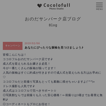
おのだサンパーク店ブログ
Blog
2019/02/06
キャンペーン
あなたにぴったりな振袖を見つけましょう♪
皆様こんにちは！
ココロフルおのだサンパーク店です♪
成人式を迎えられるお嬢さま必見！
今が一番たくさんの振袖が揃ってます！
人気の振袖はすぐに約成が付きますので成人式を迎えられる方はお早めに
♡
ココロフルだと前撮り写真もとっても素敵に残せちゃいますよ(*^^)v
ドレス撮影も人気です♪
成人式はココロフルで完ぺきサポート☆
◎写真館ならでは前撮りも入った安心価格！←前撮りは3着までお着替え無
料♪
◎コーディネートもプロにお任せ！