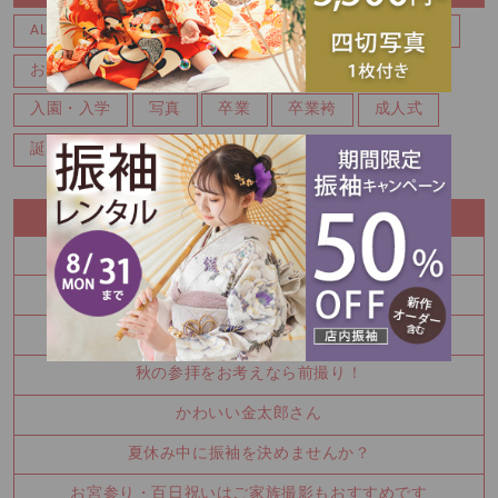
ALL
ALL
BABY
イベント
お宮参り・百日
お知らせ
キャンペーン
マタニティ
七五三
入園・入学
写真
卒業
卒業袴
成人式
誕生日・バースデー
RECENT ENTRY
七五三
100日祝い撮影もできます♪
振袖を決めるなら今！
秋の参拝をお考えなら前撮り！
かわいい金太郎さん
夏休み中に振袖を決めませんか？
お宮参り・百日祝いはご家族撮影もおすすめです