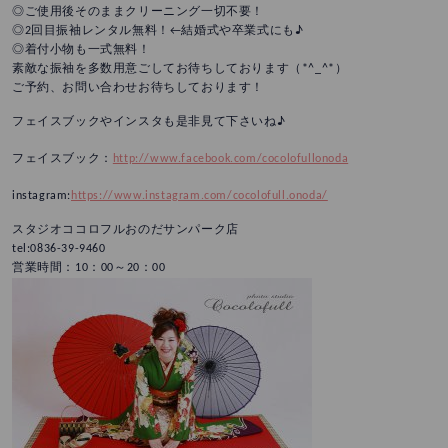
◎ご使用後そのままクリーニング一切不要！
◎2回目振袖レンタル無料！←結婚式や卒業式にも♪
◎着付小物も一式無料！
素敵な振袖を多数用意ごしてお待ちしております（*^_^*）
ご予約、お問い合わせお待ちしております！
フェイスブックやインスタも是非見て下さいね♪
フェイスブック：
http://www.facebook.com/cocolofullonoda
instagram:
https://www.instagram.com/cocolofull.onoda/
スタジオココロフルおのだサンパーク店
tel:0836-39-9460
営業時間：10：00～20：00