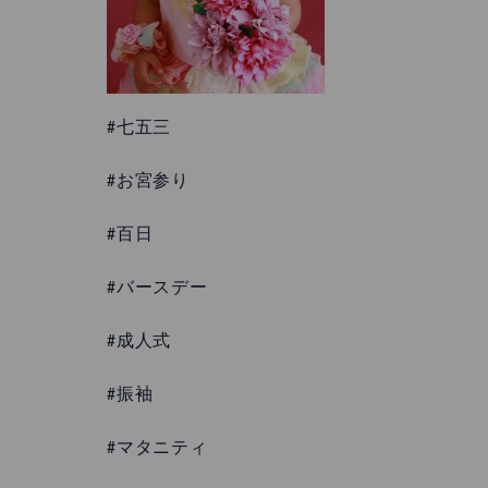
#七五三
#お宮参り
#百日
#バースデー
#成人式
#振袖
#マタニティ