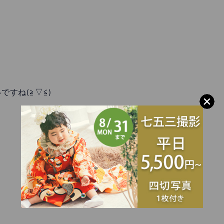
すね(≧▽≦)