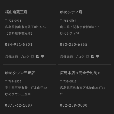
福山南蔵王店
ゆめシティ店
〒721-0973
〒751-0869
広島県福山市南蔵王町1-6-55
山口県下関市伊倉新町3-1-1
【無料駐車場完備】
ゆめシティ3F
084-921-5901
083-250-6955
店舗詳細
ブログ
店舗詳細
ブログ
ゆめタウン三豊店
広島本店＜完全予約制＞
〒769-1506
〒732-0816
香川県三豊市豊中町本山甲22
広島県広島市南区比治山本町15-
ゆめタウン三豊1F
20
0875-62-1887
082-259-3000