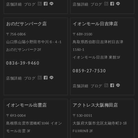
店舗詳細
ブログ
店舗詳細
ブログ
おのだサンパーク店
イオンモール日吉津店
〒756-0806
〒689-3500
山口県山陽小野田市中川６-４-1
鳥取県西伯郡日吉津村日吉津
おのだサンパーク2F
1160-1
イオンモール日吉津 東館1F
0836-39-9460
0859-27-7530
店舗詳細
ブログ
店舗詳細
ブログ
イオンモール出雲店
アクトレス大阪梅田店
〒693-0004
〒530-0051
島根県出雲市渡橋町1066 イオン
大阪府大阪市北区太融寺町2-18
モール出雲 3F
FUJIRIN8 2F