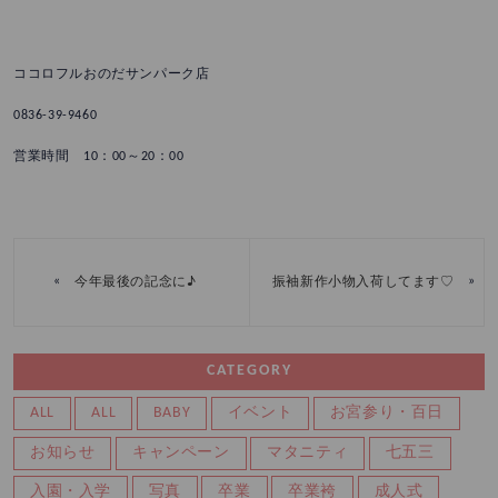
ココロフルおのだサンパーク店
0836-39-9460
営業時間 10：00～20：00
«
»
今年最後の記念に♪
振袖新作小物入荷してます♡
CATEGORY
ALL
ALL
BABY
イベント
お宮参り・百日
お知らせ
キャンペーン
マタニティ
七五三
入園・入学
写真
卒業
卒業袴
成人式