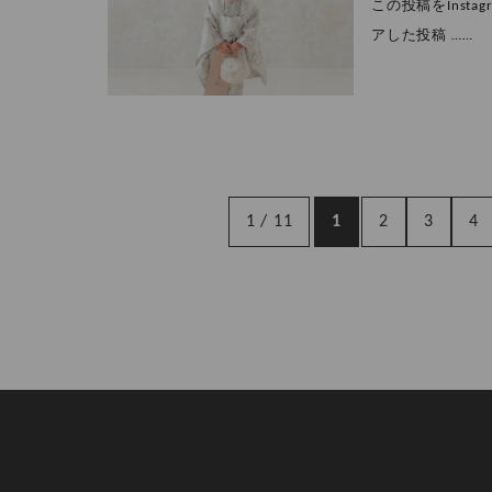
この投稿をInstagr
アした投稿 ……
1 / 11
1
2
3
4