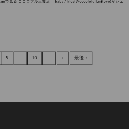
amで見る ココロフル三豊店 ｜baby / kids(@cocolofull.mitoyo)がシェ
5
...
10
...
»
最後 »