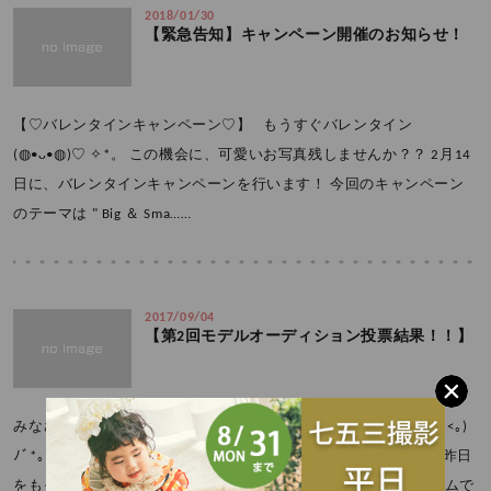
2018/01/30
【緊急告知】キャンペーン開催のお知らせ！
【♡バレンタインキャンペーン♡】 もうすぐバレンタイン
(◍•ᴗ•◍)♡ ✧*。 この機会に、可愛いお写真残しませんか？？ 2月14
日に、バレンタインキャンペーンを行います！ 今回のキャンペーン
のテーマは " Big ＆ Sma……
2017/09/04
【第2回モデルオーディション投票結果！！】
みなさんこんにちは！ スタジオココロフル三豊店です*。ヾ(｡>ｖ<｡)
ﾉﾞ*。 8月4日開催の第2回モデルオーディションの投票の受付が 昨日
をもって終了しました!! みなさんフェイスブック、インスタグラムで