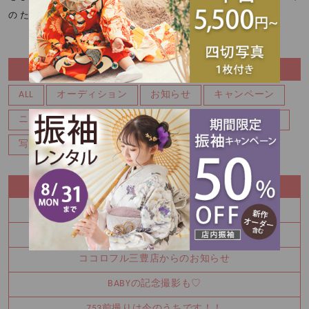
の たくさんの投票ありがとうございま……
CATEGORY
ALL
オーディション
お知らせ
キャンペーン
ニューボーン
バースデー
マタニティ
七五三
写真
成人式振袖
RECENT ENTRY
七五三前撮り受付中！
BABYの記念撮影も♡
ココロフル三豊店からのお知らせ
BABYの記念撮影も♡
753前撮りは今のうちです！！