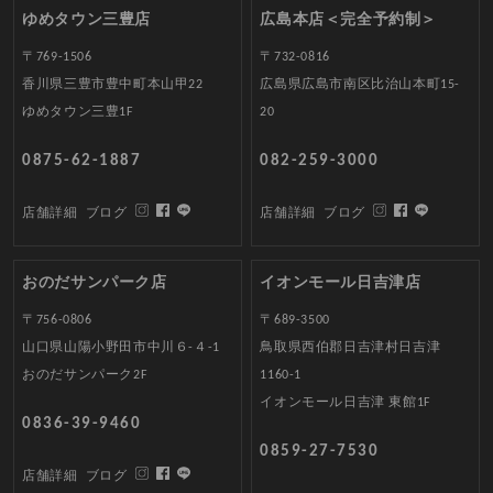
ゆめタウン三豊店
広島本店＜完全予約制＞
〒769-1506
〒732-0816
香川県三豊市豊中町本山甲22
広島県広島市南区比治山本町15-
ゆめタウン三豊1F
20
0875-62-1887
082-259-3000
店舗詳細
ブログ
店舗詳細
ブログ
おのだサンパーク店
イオンモール日吉津店
〒756-0806
〒689-3500
山口県山陽小野田市中川６-４-1
鳥取県西伯郡日吉津村日吉津
おのだサンパーク2F
1160-1
イオンモール日吉津 東館1F
0836-39-9460
0859-27-7530
店舗詳細
ブログ