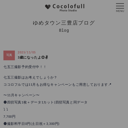
ゆめタウン三豊店ブログ
Blog
2025/11/05
写真
3歳になったよ😊✌️
七五三撮影予約受付中！！
七五三撮影はお考えでしょうか？
ココロフルでは11月もお得なキャンペーンもご用意しております📍
〜11月キャンペーン〜
🟤四切写真1枚＋データ1カット(四切写真と同データ
⤵︎ ⤵︎
7,700円
🟤撮影料平日0円(土日祝＋3,300円)