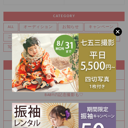
CATEGORY
ALL
オーディション
お知らせ
キャンペーン
ニューボーン
バースデー
マタニティ
七五三
写真
成人式振袖
RECENT ENTRY
振袖レンタルイベント開催中☆彡
七五三前撮り受付中！
BABYの記念撮影も♡
ココロフル三豊店からのお知らせ
BABYの記念撮影も♡
753前撮りは今のうちです！！