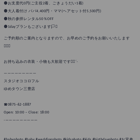
🟤お支度代0円(ご主役2着、ごきょうだい1着)
🟤大人着付け パパ4,400円・ママ(ヘアセット付5,500円)
🟤秋の参拝レンタル50％OFF
🟤1dayプランもございます🏳️‍⚧️
ご予約順のご案内となりますので、お早めのご予約をお願いいたします
🙇🏻‍♀️
お持ち込みの衣装・小物も大歓迎です✊🏼ˊ˗
—————————
スタジオココロフル
ゆめタウン三豊店
☎︎0875-62-1887
Open: 10:00 – Close: 18:00
-—————————
#babyphoto #baby #weddingphoto #kidsphoto #kids #birthdayphoto #お宮参