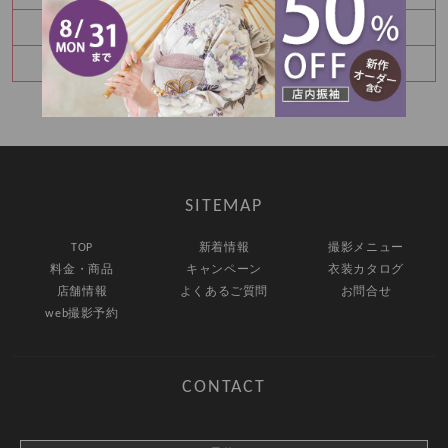
振袖レンタルイベント開催中☆彡
BABYの記念撮影も♡
SITEMAP
TOP
新着情報
撮影メニュー
料金・商品
キャンペーン
衣装カタログ
店舗情報
よくあるご質問
お問合せ
web撮影予約
CONTACT