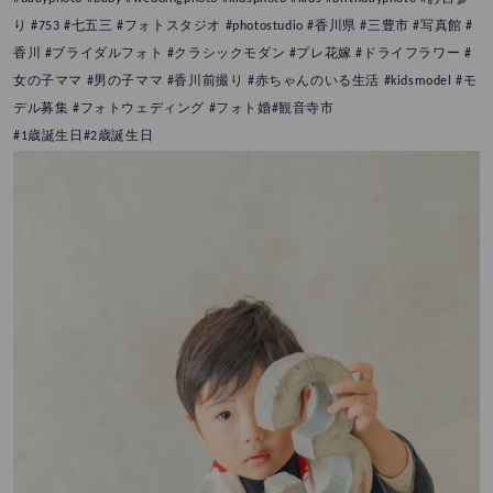
り #753 #七五三 #フォトスタジオ #photostudio #香川県 #三豊市 #写真館 #
香川 #ブライダルフォト #クラシックモダン #プレ花嫁 #ドライフラワー #
女の子ママ #男の子ママ #香川前撮り #赤ちゃんのいる生活 #kidsmodel #モ
デル募集 #フォトウェディング #フォト婚#観音寺市
#1歳誕生日#2歳誕生日