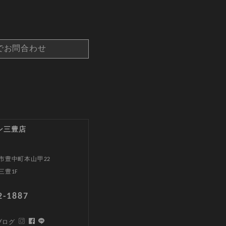
でお問合わせ
ン三豊店
市豊中町本山甲22
三豊1F
2-1887
ブログ