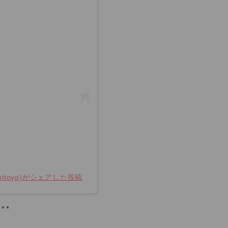
ll.mitoyo)がシェアした投稿
***