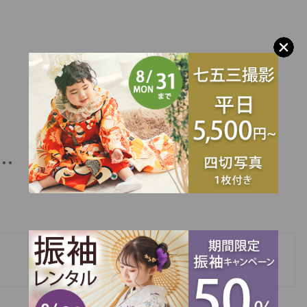
***
»
FURISODE PHOTO