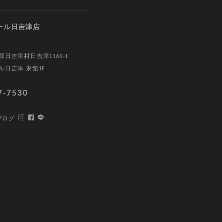
ール日吉津店
日吉津村日吉津1160-1
ル日吉津 東館1F
7-7530
ブログ