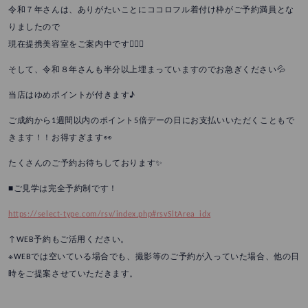
令和７年さんは、ありがたいことにココロフル着付け枠がご予約満員とな
りましたので
現在提携美容室をご案内中です💁🏻‍♀️
そして、令和８年さんも半分以上埋まっていますのでお急ぎください💦
当店はゆめポイントが付きます♪
ご成約から1週間以内のポイント5倍デーの日にお支払いいただくこともで
きます！！お得すぎます👀
たくさんのご予約お待ちしております✨
■ご見学は完全予約制です！
https://select-type.com/rsv/index.php#rsvSltArea_idx
↑WEB予約もご活用ください。
※WEBでは空いている場合でも、撮影等のご予約が入っていた場合、他の日
時をご提案させていただきます。