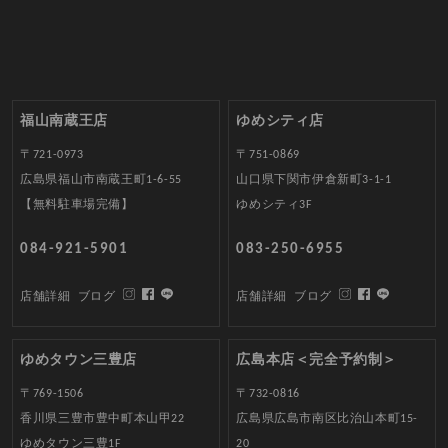
福山南蔵王店
ゆめシティ店
〒721-0973
〒751-0869
広島県福山市南蔵王町1-6-55
山口県下関市伊倉新町3-1-1
【無料駐車場完備】
ゆめシティ3F
084-921-5901
083-250-6955
店舗詳細
ブログ
店舗詳細
ブログ
ゆめタウン三豊店
広島本店＜完全予約制＞
〒769-1506
〒732-0816
香川県三豊市豊中町本山甲22
広島県広島市南区比治山本町15-
ゆめタウン三豊1F
20