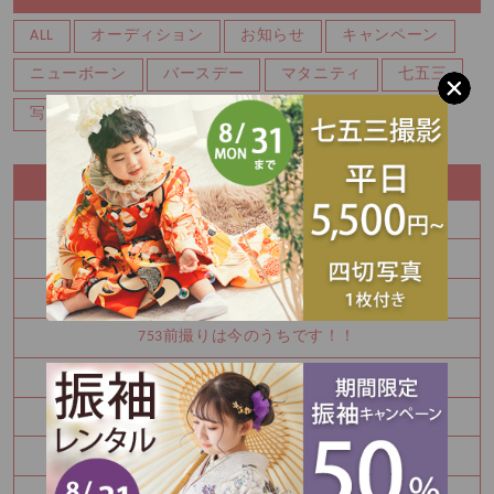
ALL
オーディション
お知らせ
キャンペーン
ニューボーン
バースデー
マタニティ
七五三
写真
成人式振袖
RECENT ENTRY
BABYの記念撮影も♡
ココロフル三豊店からのお知らせ
BABYの記念撮影も♡
753前撮りは今のうちです！！
振袖レンタルイベント開催中☆彡
BABYの記念撮影も♡
振袖レンタルイベント開催中☆彡