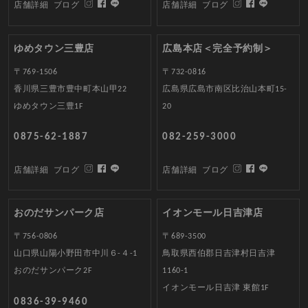
店舗詳細
ブログ
店舗詳細
ブログ
ゆめタウン三豊店
広島本店＜完全予約制＞
〒769-1506
〒732-0816
香川県三豊市豊中町本山甲22
広島県広島市南区比治山本町15-
ゆめタウン三豊1F
20
0875-62-1887
082-259-3000
店舗詳細
ブログ
店舗詳細
ブログ
おのだサンパーク店
イオンモール日吉津店
〒756-0806
〒689-3500
山口県山陽小野田市中川６-４-1
鳥取県西伯郡日吉津村日吉津
おのだサンパーク2F
1160-1
イオンモール日吉津 東館1F
0836-39-9460