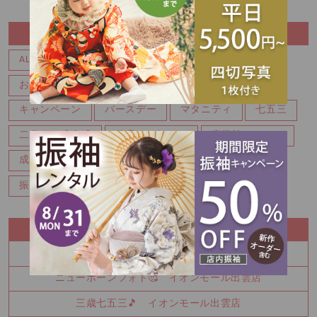
CATEGORY
ALL
イベント
ウェディングフォト
お宮参り・百日記念
お知らせ
キッズフォト
キャンペーン
バースデー
マタニティ
七五三
二分の一成人式
休店のお知らせ
卒業袴レンタル
成人式
成人式前撮り
成人式後撮り
振袖レンタル
空き情報
記念写真
RECENT ENTRY
上手に撮影出来ました💛 イオンモール出雲店
ニューボーンフォト🥰 イオンモール出雲店
三歳七五三🎵 イオンモール出雲店