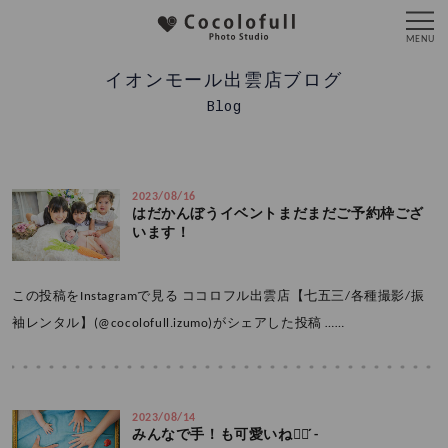
イオンモール出雲店ブログ
Blog
2023/08/16
はだかんぼうイベントまだまだご予約枠ござ
います！
この投稿をInstagramで見る ココロフル出雲店【七五三/各種撮影/振
袖レンタル】(@cocolofull.izumo)がシェアした投稿 ……
2023/08/14
みんなで手！も可愛いね‪👍🏻 ́-‬