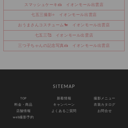
スマッシュケーキ🍰 イオンモール出雲店
七五三撮影⭐ イオンモール出雲店
おうまさんコスチューム🐎 イオンモール出雲店
七五三🥰 イオンモール出雲店
三つ子ちゃんの記念写真🍰 イオンモール出雲店
SITEMAP
TOP
新着情報
撮影メニュー
料金・商品
キャンペーン
衣装カタログ
店舗情報
よくあるご質問
お問合せ
web撮影予約