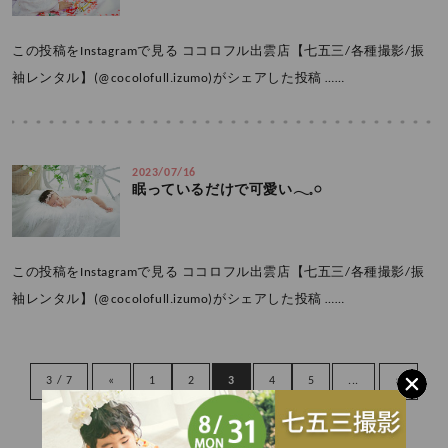
この投稿をInstagramで見る ココロフル出雲店【七五三/各種撮影/振
袖レンタル】(@cocolofull.izumo)がシェアした投稿 ……
2023/07/16
眠っているだけで可愛い𓂃𓈒𓏸 ‪‪
この投稿をInstagramで見る ココロフル出雲店【七五三/各種撮影/振
袖レンタル】(@cocolofull.izumo)がシェアした投稿 ……
3 / 7
«
1
2
3
4
5
...
»
最後 »