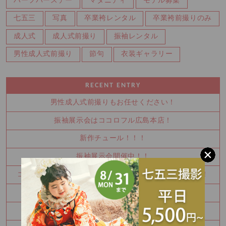
ハーフバースデー
マタニティ
モデル募集
七五三
写真
卒業袴レンタル
卒業袴前撮りのみ
成人式
成人式前撮り
振袖レンタル
男性成人式前撮り
節句
衣装ギャラリー
RECENT ENTRY
男性成人式前撮りもお任せください！
振袖展示会はココロフル広島本店！
新作チュール！！！
振袖展示会開催中！！
ココロフル広島本店ならご主役様は２着着れちゃいます！
モデル撮影参加ありがとうございました☺
振袖展示会開催します！