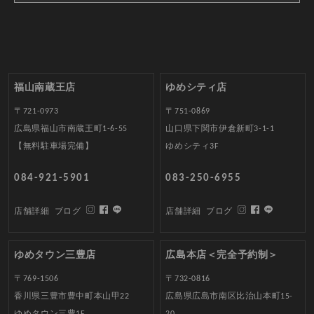
福山南蔵王店
ゆめシティ店
〒721-0973
〒751-0869
広島県福山市南蔵王町1-6-55
山口県下関市伊倉新町3-1-1
【無料駐車場完備】
ゆめシティ3F
084-921-5901
083-250-6955
店舗詳細
ブログ
店舗詳細
ブログ
ゆめタウン三豊店
広島本店＜完全予約制＞
〒769-1506
〒732-0816
香川県三豊市豊中町本山甲22
広島県広島市南区比治山本町15-