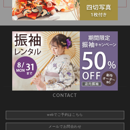
モデル撮影のご参加ありがとうございました😌
SITEMAP
TOP
新着情報
撮影メニュー
料金・商品
キャンペーン
衣装カタログ
店舗情報
よくあるご質問
お問合せ
web撮影予約
CONTACT
webでご予約はこちら
メールでお問合わせ