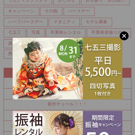
ウエディングフォト
おしらせ
お宮参り・百日祝い
キャンペーン
その他
バースデー
ハーフバースデー
マタニティ
モデル募集
七五三
写真
卒業袴レンタル
卒業袴前撮りのみ
成人式
成人式前撮り
振袖レンタル
男性成人式前撮り
節句
衣装ギャラリー
RECENT ENTRY
男性成人式前撮りもお任せください！
振袖展示会はココロフル広島本店！
新作チュール！！！
振袖展示会開催中！！
ココロフル広島本店ならご主役様は２着着れちゃいます！