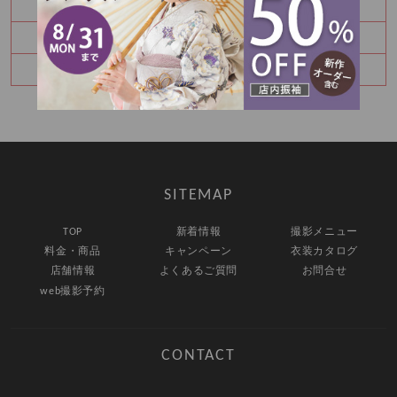
モデル撮影参加ありがとうございました☺
振袖展示会開催します！
モデル撮影のご参加ありがとうございました😌
SITEMAP
TOP
新着情報
撮影メニュー
料金・商品
キャンペーン
衣装カタログ
店舗情報
よくあるご質問
お問合せ
web撮影予約
CONTACT