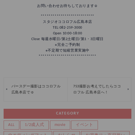
お問い合わせお待ちしております☺
***************************
スタジオココロフル広島本店
TEL:082-259-3000
Open 10:00-18:00
Close 毎週水曜日/第2土曜日/第1・3日曜日
※完全ご予約制
※不定期で短縮営業実施中
*****************************
バースデー撮影はココロフル
753撮影お考えでしたらココ
«
»
広島本店で☺
ロフル 広島本店へ！
CATEGORY
ALL
1/2成人式
movie
イベント