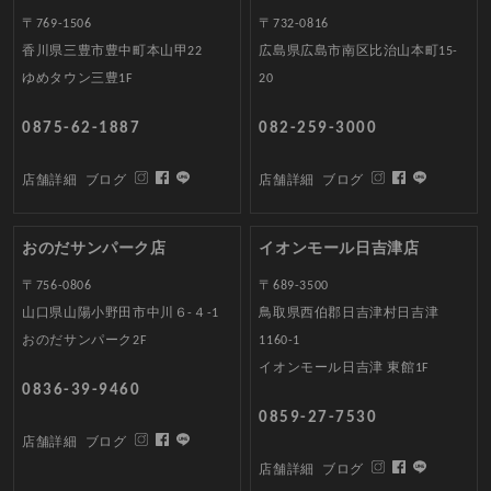
〒769-1506
〒732-0816
香川県三豊市豊中町本山甲22
広島県広島市南区比治山本町15-
ゆめタウン三豊1F
20
0875-62-1887
082-259-3000
店舗詳細
ブログ
店舗詳細
ブログ
おのだサンパーク店
イオンモール日吉津店
〒756-0806
〒689-3500
山口県山陽小野田市中川６-４-1
鳥取県西伯郡日吉津村日吉津
おのだサンパーク2F
1160-1
イオンモール日吉津 東館1F
0836-39-9460
0859-27-7530
店舗詳細
ブログ
店舗詳細
ブログ