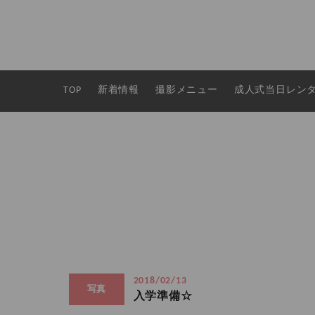
TOP
新着情報
撮影メニュー
成人式当日レン
2018/02/13
写真
入学準備☆