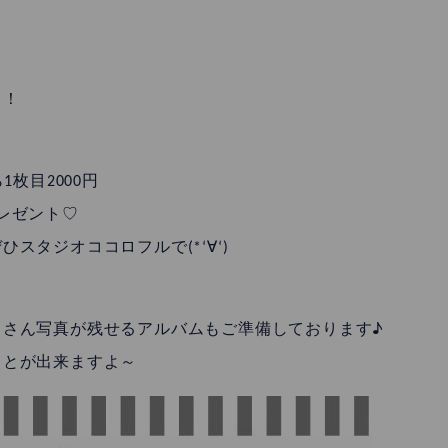
！！
枚目2000円
レゼント♡
スタジオココロフルで(*‘∀‘)
くさん写真が残せるアルバムもご準備しております♪
ことが出来ますよ～