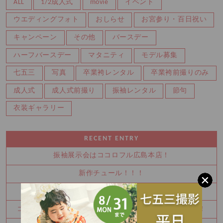
ALL
1/2成人式
movie
イベント
ウエディングフォト
おしらせ
お宮参り・百日祝い
キャンペーン
その他
バースデー
ハーフバースデー
マタニティ
モデル募集
七五三
写真
卒業袴レンタル
卒業袴前撮りのみ
成人式
成人式前撮り
振袖レンタル
節句
衣装ギャラリー
RECENT ENTRY
振袖展示会はココロフル広島本店！
新作チュール！！！
振袖展示会開催中！！
ココロフル広島本店ならご主役様は２着着れちゃいます！