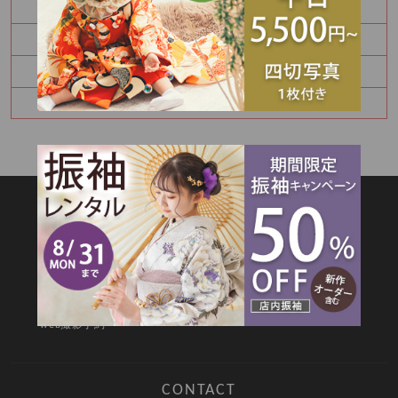
モデル撮影参加ありがとうございました☺
振袖展示会開催します！
モデル撮影のご参加ありがとうございました😌
NEW COSTUME 入荷！！
SITEMAP
TOP
新着情報
撮影メニュー
料金・商品
キャンペーン
衣装カタログ
店舗情報
よくあるご質問
お問合せ
web撮影予約
CONTACT