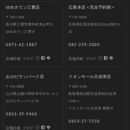
ゆめタウン三豊店
広島本店＜完全予約制＞
〒769-1506
〒732-0816
香川県三豊市豊中町本山甲22
広島県広島市南区比治山本町15-
ゆめタウン三豊1F
20
0875-62-1887
082-259-3000
店舗詳細
ブログ
店舗詳細
ブログ
おのだサンパーク店
イオンモール日吉津店
〒756-0806
〒689-3500
山口県山陽小野田市中川６-４-1
鳥取県西伯郡日吉津村日吉津
おのだサンパーク2F
1160-1
イオンモール日吉津 東館1F
0836-39-9460
0859-27-7530
店舗詳細
ブログ