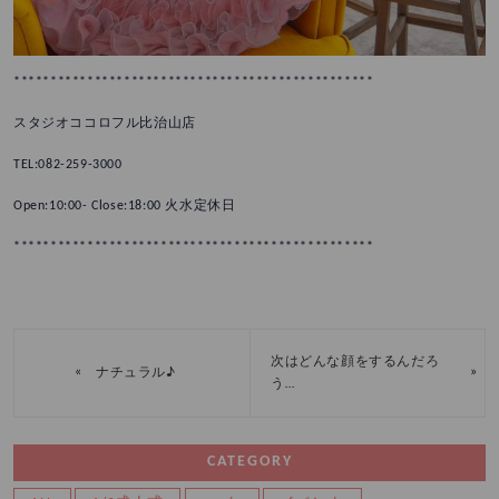
*************************************************
スタジオココロフル比治山店
TEL:082-259-3000
Open:10:00- Close:18:00 火水定休日
*************************************************
次はどんな顔をするんだろ
«
»
ナチュラル♪
う…
CATEGORY