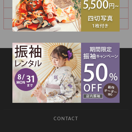
モデル撮影参加ありがとうございました☺
振袖展示会開催します！
モデル撮影のご参加ありがとうございました😌
SITEMAP
TOP
新着情報
撮影メニュー
料金・商品
キャンペーン
衣装カタログ
店舗情報
よくあるご質問
お問合せ
web撮影予約
CONTACT