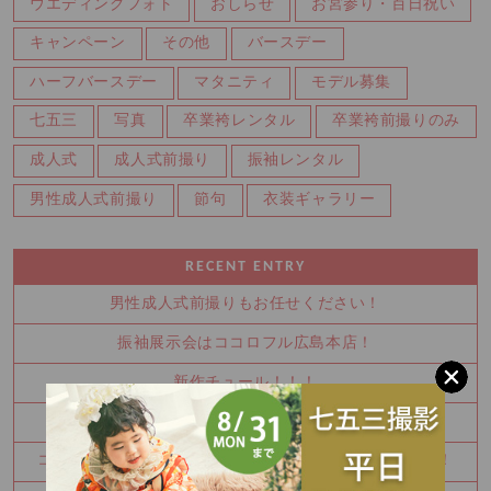
ウエディングフォト
おしらせ
お宮参り・百日祝い
キャンペーン
その他
バースデー
ハーフバースデー
マタニティ
モデル募集
七五三
写真
卒業袴レンタル
卒業袴前撮りのみ
成人式
成人式前撮り
振袖レンタル
男性成人式前撮り
節句
衣装ギャラリー
RECENT ENTRY
男性成人式前撮りもお任せください！
振袖展示会はココロフル広島本店！
新作チュール！！！
振袖展示会開催中！！
ココロフル広島本店ならご主役様は２着着れちゃいます！