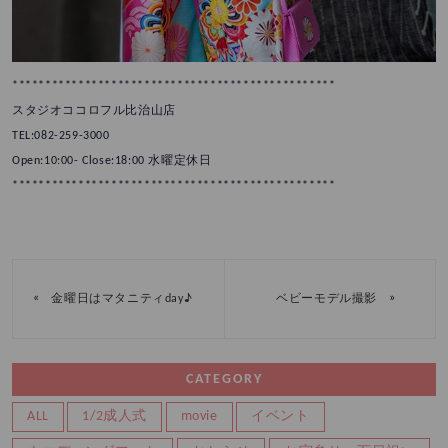
*************************************************
スタジオココロフル比治山店
TEL:082-259-3000
Open:10:00- Close:18:00 水曜定休日
*************************************************
«
»
金曜日はマタニティday♪
ベビーモデル撮影
CATEGORY
ALL
1/2成人式
movie
イベント