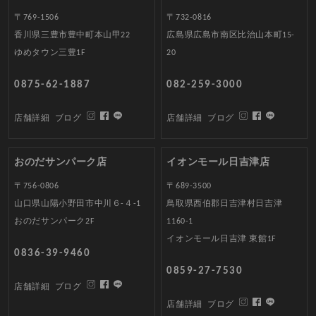
〒769-1506
〒732-0816
香川県三豊市豊中町本山甲22
広島県広島市南区比治山本町15-
ゆめタウン三豊1F
20
0875-62-1887
082-259-3000
店舗詳細
ブログ
店舗詳細
ブログ
おのだサンパーク店
イオンモール日吉津店
〒756-0806
〒689-3500
山口県山陽小野田市中川６-４-1
鳥取県西伯郡日吉津村日吉津
おのだサンパーク2F
1160-1
イオンモール日吉津 東館1F
0836-39-9460
0859-27-7530
店舗詳細
ブログ
店舗詳細
ブログ