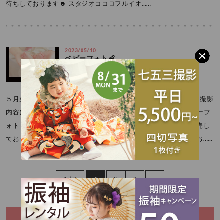
待ちしております☻ スタジオココロフルイオ……
2023/05/10
ベビーフォト👶
５月空き時間残りわずか！ 5月15.23.27日空き時間ございます！(撮影
内容によっては、お受けできない場合がございます🙏💦💦) ベビーフ
ォト 平日撮影料：無料。土日祝：３３００円 お得なパックも販売し
ております！ ＊ココベビー会員募集中！！ お問合せお待ちしてお……
1 / 3
1
2
3
»
CATEGORY