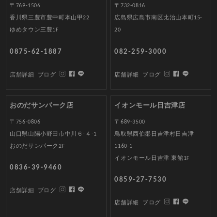
〒769-1506
〒732-0816
香川県三豊市豊中町本山甲22
広島県広島市南区比治山本町15-
ゆめタウン三豊1F
20
0875-62-1887
082-259-3000
店舗詳細
ブログ
店舗詳細
ブログ
おのだサンパーク店
イオンモール日吉津店
〒756-0806
〒689-3500
山口県山陽小野田市中川６-４-1
鳥取県西伯郡日吉津村日吉津
おのだサンパーク2F
1160-1
イオンモール日吉津 東館1F
0836-39-9460
0859-27-7530
店舗詳細
ブログ
店舗詳細
ブログ