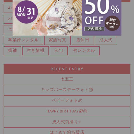
ALL
イベント
お宮・百日
ニューボーン
バースデー
フォトウェディング
マタニティー
七五三
二分の一成人式
卒業・入学
卒業袴レンタル
家族写真
店休日
成人式
振袖
空き情報
節句
袴レンタル
RECENT ENTRY
七五三
キッズバースデーフォト🎂
ベビーフォト👶
HAPPY BIRTHDAY🎁🎂
成人式前撮り✨
はじめて箱協賛店