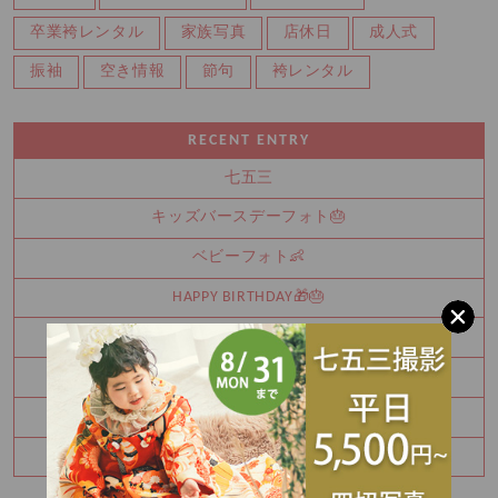
卒業袴レンタル
家族写真
店休日
成人式
振袖
空き情報
節句
袴レンタル
RECENT ENTRY
七五三
キッズバースデーフォト🎂
ベビーフォト👶
HAPPY BIRTHDAY🎁🎂
成人式前撮り✨
はじめて箱協賛店
婚礼撮影🌸
お誕生日撮影🎂