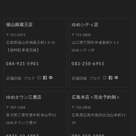
福山南蔵王店
ゆめシティ店
〒721-0973
〒751-0869
広島県福山市南蔵王町1-6-55
山口県下関市伊倉新町3-1-1
【無料駐車場完備】
ゆめシティ3F
084-921-5901
083-250-6955
店舗詳細
ブログ
店舗詳細
ブログ
ゆめタウン三豊店
広島本店＜完全予約制＞
〒769-1506
〒732-0816
香川県三豊市豊中町本山甲22
広島県広島市南区比治山本町15-
ゆめタウン三豊1F
20