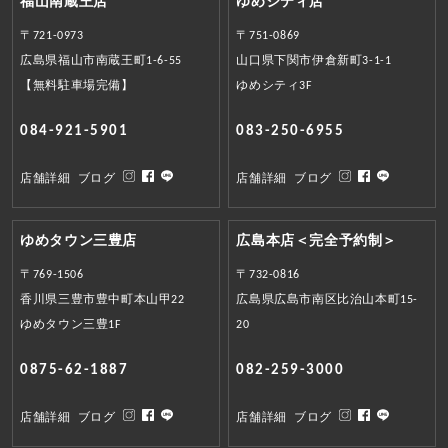
福山南蔵王店
ゆめシティ店
〒721-0973
〒751-0869
広島県福山市南蔵王町1-6-55
山口県下関市伊倉新町3-1-1
【無料駐車場完備】
ゆめシティ3F
084-921-5901
083-250-6955
店舗詳細
ブログ
店舗詳細
ブログ
ゆめタウン三豊店
広島本店＜完全予約制＞
〒769-1506
〒732-0816
香川県三豊市豊中町本山甲22
広島県広島市南区比治山本町15-
ゆめタウン三豊1F
20
0875-62-1887
082-259-3000
店舗詳細
ブログ
店舗詳細
ブログ