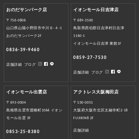
おのだサンパーク店
イオンモール日吉津店
〒756-0806
〒689-3500
山口県山陽小野田市中川６-４-1
鳥取県西伯郡日吉津村日吉津
おのだサンパーク2F
1160-1
イオンモール日吉津 東館1F
0836-39-9460
0859-27-7530
店舗詳細
ブログ
店舗詳細
ブログ
イオンモール出雲店
アクトレス大阪梅田店
〒693-0004
〒530-0051
島根県出雲市渡橋町1066 イオン
大阪府大阪市北区太融寺町2-18
モール出雲 3F
FUJIRIN8 2F
店舗詳細
0853-25-8380