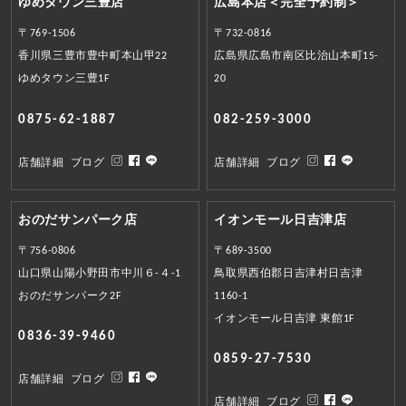
ゆめタウン三豊店
広島本店＜完全予約制＞
〒769-1506
〒732-0816
香川県三豊市豊中町本山甲22
広島県広島市南区比治山本町15-
ゆめタウン三豊1F
20
0875-62-1887
082-259-3000
店舗詳細
ブログ
店舗詳細
ブログ
おのだサンパーク店
イオンモール日吉津店
〒756-0806
〒689-3500
山口県山陽小野田市中川６-４-1
鳥取県西伯郡日吉津村日吉津
おのだサンパーク2F
1160-1
イオンモール日吉津 東館1F
0836-39-9460
0859-27-7530
店舗詳細
ブログ
店舗詳細
ブログ