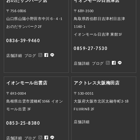
おのだサンパーク店
イオンモール日吉津店
〒756-0806
〒689-3500
山口県山陽小野田市中川６-４-1
鳥取県西伯郡日吉津村日吉津
おのだサンパーク2F
1160-1
イオンモール日吉津 東館1F
0836-39-9460
0859-27-7530
店舗詳細
ブログ
店舗詳細
ブログ
イオンモール出雲店
アクトレス大阪梅田店
〒693-0004
〒530-0051
島根県出雲市渡橋町1066 イオン
大阪府大阪市北区太融寺町2-18
モール出雲 3F
FUJIRIN8 2F
店舗詳細
0853-25-8380
店舗詳細
ブログ